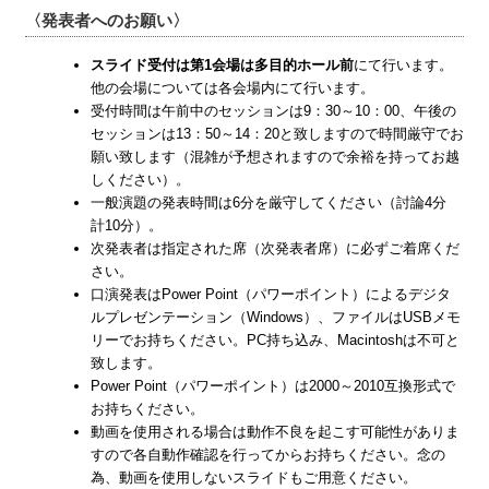
〈発表者へのお願い〉
スライド受付は第1会場は多目的ホール前
にて行います。
他の会場については各会場内にて行います。
受付時間は午前中のセッションは9：30～10：00、午後の
セッションは13：50～14：20と致しますので時間厳守でお
願い致します（混雑が予想されますので余裕を持ってお越
しください）。
一般演題の発表時間は6分を厳守してください（討論4分
計10分）。
次発表者は指定された席（次発表者席）に必ずご着席くだ
さい。
口演発表はPower Point（パワーポイント）によるデジタ
ルプレゼンテーション（Windows）、ファイルはUSBメモ
リーでお持ちください。PC持ち込み、Macintoshは不可と
致します。
Power Point（パワーポイント）は2000～2010互換形式で
お持ちください。
動画を使用される場合は動作不良を起こす可能性がありま
すので各自動作確認を行ってからお持ちください。念の
為、動画を使用しないスライドもご用意ください。